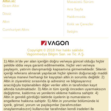
Altin.in:
Masaüstü Sürüm
Gram Altın
Ana Sayfa
Döviz
Hakkımızda
Altın
Kvkk ve Çerezler
Cumhuriyet Altını
İletişim
Dolar Kuru
Altın Fiyatları
Copyright © 2018 Her hakkı saklıdır.
Bist Yorum
Vagonmedya Bilişim San. ve Tic. A.Ş.
Altın Yorumları
1) Altin.in'de yer alan içeriğin doğru ve/veya güncel olduğu hiçbir
şekilde iddia veya garanti edilmemekte, hiçbir veri ve/veya
Döviz Kurları
paylaşım, yatırım danışmanlığı kapsamına girmemektedir. Sitenin
içeriği referans alınarak yapılacak hiçbir işlemin doğuracağı maddi
Çeyrek Altın
ve/veya manevi herhangi bir kayıptan altin.in sorumlu değildir. 2)
Altin.in ziyaretiniz sırasında ip adresiniz ve bilgisayarınız
Bitcoin
aracılığıyla toplanabilen diğer veriler altin.in tarafından kayıt
altında tutulmaktadır. 3) Altin.in tüm içeriği önceden uyarmaksızın
Euro/Dolar Parite
değiştirme, kaldırma ve yenilerini ekleme hakkına sahiptir. 4)
Altin.in gerekli gördüğü taktirde üyelerin ip numaralarını
Sterlin
engelleme hakkına sahiptir. 5) Altin.in yorumlar bölümünde ki
içerik, görsel, yorum ve paylaşımlar (tarafımızdan
Döviz Arşivi
onaylanmaksızın) kullanıcılar tarafından kendi iradeleri ile