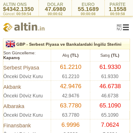
ALTIN ONS
DOLAR
EURO
PARİTE
$4342.1350
47.6980
55.1689
1.1558
Güncel:
00:59:54
00:00:02
00:00:08
00:59:58
GBP - Serbest Piyasa ve Bankalardaki İngiliz Sterlini
Kurları
Son Güncelleme:
Alış
(TL)
Satış
(TL)
Kapanış
61.2210
61.9330
Serbest Piyasa
Önceki Döviz Kuru
61.2210
61.9330
42.9476
46.6738
Akbank
Önceki Döviz Kuru
42.9476
46.6738
63.7780
65.1090
Albaraka
Önceki Döviz Kuru
63.7780
65.1090
6.9996
7.0624
Finansbank